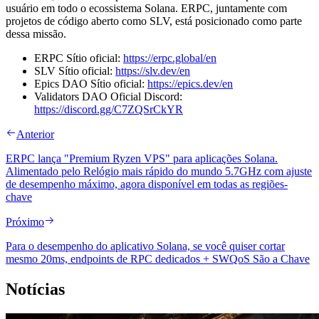
usuário em todo o ecossistema Solana. ERPC, juntamente com
projetos de código aberto como SLV, está posicionado como parte
dessa missão.
ERPC Sítio oficial:
https://erpc.global/en
SLV Sítio oficial:
https://slv.dev/en
Epics DAO Sítio oficial:
https://epics.dev/en
Validators DAO Oficial Discord:
https://discord.gg/C7ZQSrCkYR
Anterior
ERPC lança "Premium Ryzen VPS" para aplicações Solana.
Alimentado pelo Relógio mais rápido do mundo 5.7GHz com ajuste
de desempenho máximo, agora disponível em todas as regiões-
chave
Próximo
Para o desempenho do aplicativo Solana, se você quiser cortar
mesmo 20ms, endpoints de RPC dedicados + SWQoS São a Chave
Notícias