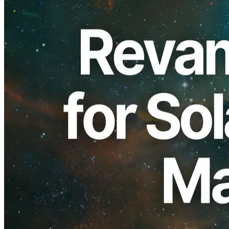
ELSOUL LABO B.V. (Sede: Amsterdã, Países Baixos; CEO:
Fumitake Kawasaki) e Validators DAO anunciou a renovação da
ERPC interface de gestão, o "Validators DAO Discord Painel." A
atualização permite navegação de canal intuitiva e baseada em
propósito para compra e gerenciamento Solana RPC, VPS, e
servidores de Bare-Metal, melhorando significativamente a
usabilidade e abordando questões existentes.
Agradecemos sinceramente o seu apoio contínuo.
Contexto e desafios
À medida que o número de produtos se expandiu, o painel anterior
apresentou desafios como: dificuldade em encontrar o botão direito,
caminhos obscuros para mudar gRPC Endereços IP e etapas
complicadas para iniciar ou atualizar planos. Além disso, o fluxo de
compra para planos de pacotes ou VPS as instâncias não foram
intuitivas, muitas vezes levando a uma experiência de gestão
complicada.