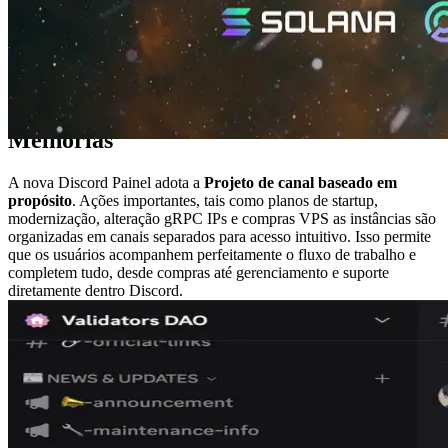
As interfaces de frontend tradicionais requeriam um esforço
significativo através do layout, renderização e timing de arquivos de
dados. A adaptação às mudanças de exigências foi difícil, tornando-
as rígidas. Em domínios como Web3 e DAOs, onde a iteração
rápida é essencial até atingir a FPM, essa rigidez tornou-se uma
questão particularmente crítica.
Melhorias
A nova Discord Painel adota a
Projeto de canal baseado em
propósito
. Ações importantes, tais como planos de startup,
modernização, alteração gRPC IPs e compras VPS as instâncias são
organizadas em canais separados para acesso intuitivo. Isso permite
que os usuários acompanhem perfeitamente o fluxo de trabalho e
completem tudo, desde compras até gerenciamento e suporte
diretamente dentro Discord.