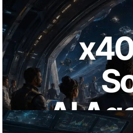
2026.07.04
ERPC lança Solana RPC com suporte a
x402 — A era em que agentes de IA
pagam sob demanda pelas APIs de que
precisam
Ler este artigo