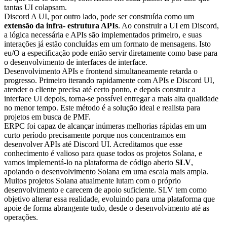
tantas UI colapsam.
Discord A UI, por outro lado, pode ser construída como um
extensão da infra- estrutura APIs
. Ao construir a UI em Discord,
a lógica necessária e APIs são implementados primeiro, e suas
interações já estão concluídas em um formato de mensagens. Isto
eu/O a especificação pode então servir diretamente como base para
o desenvolvimento de interfaces de interface.
Desenvolvimento APIs e frontend simultaneamente retarda o
progresso. Primeiro iterando rapidamente com APIs e Discord UI,
atender o cliente precisa até certo ponto, e depois construir a
interface UI depois, torna-se possível entregar a mais alta qualidade
no menor tempo. Este método é a solução ideal e realista para
projetos em busca de PMF.
ERPC foi capaz de alcançar inúmeras melhorias rápidas em um
curto período precisamente porque nos concentramos em
desenvolver APIs até Discord UI. Acreditamos que esse
conhecimento é valioso para quase todos os projetos Solana, e
vamos implementá-lo na plataforma de código aberto
SLV
,
apoiando o desenvolvimento Solana em uma escala mais ampla.
Muitos projetos Solana atualmente lutam com o próprio
desenvolvimento e carecem de apoio suficiente. SLV tem como
objetivo alterar essa realidade, evoluindo para uma plataforma que
apoie de forma abrangente tudo, desde o desenvolvimento até as
operações.