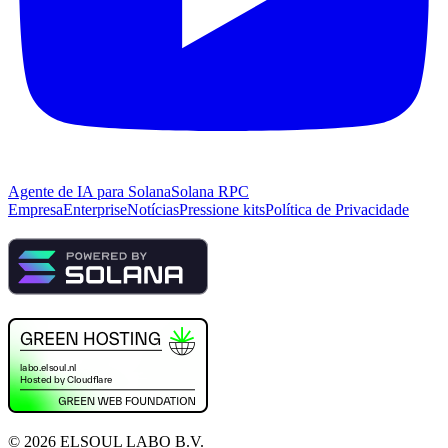
Agente de IA para Solana
Solana RPC
Empresa
Enterprise
Notícias
Pressione kits
Política de Privacidade
©
2026
ELSOUL LABO B.V.