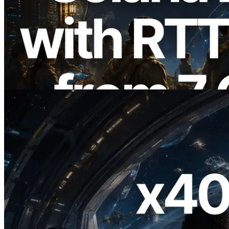
ERPC expande a Solana Leader Slot API
com medição de ping a partir de 7 regiões
globais — Validators Information API
também lançada
Ler este artigo
2026.07.04