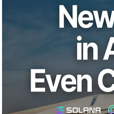
ELSOUL LABO B.V. (Sede: Amsterdã, Países Baixos; CEO:
Fumitake Kawasaki) e Validators DAO abriu um novo data center
na região de Amsterdã e começou a prestar serviços a partir desta
instalação.
Ao encurtar ainda mais a distância da rede para as principais fontes
de dados e adotar proativamente as CPUs mais altas do mercado,
fortalecemos nosso ambiente de baixa latência para Solana.
Obrigado, como sempre, pelo seu enorme apoio.
Significado de Amsterdã e da nova
Facilidade
Dados da rede Solana:
Validators Solutions
Amsterdã é um dos principais centros financeiros e de rede da
Europa, com numerosos intercâmbios na Internet concentrados na
cidade. Aproximadamente 20% dos validadores da Solana estão
localizados nesta área, tornando-se uma das regiões mais
importantes da rede Solana global.
Com a abertura do novo data center, aumentamos a proximidade da