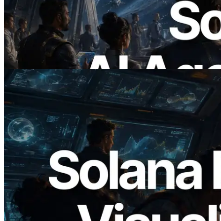
ERPC lança Solana RPC com suporte a
x402 — A era em que agentes de IA
pagam sob demanda pelas APIs de que
precisam
Ler este artigo
2026.05.24
Validators Solutions lança Solana Block
Analyzer — Visualizando o tempo de