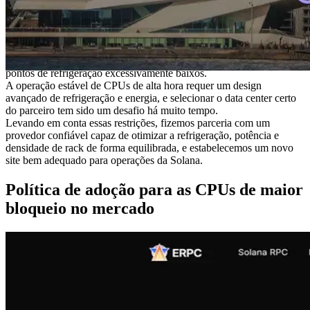
rede com os principais grupos validadores e fontes de dados,
alcançando reduções práticas na latência de ida e volta e melhora da
estabilidade.
Os Países Baixos colocam uma forte ênfase em considerações
ambientais, e em Amsterdã as operações de data center devem evitar
pontos de refrigeração excessivamente baixos.
A operação estável de CPUs de alta hora requer um design
avançado de refrigeração e energia, e selecionar o data center certo
do parceiro tem sido um desafio há muito tempo.
Levando em conta essas restrições, fizemos parceria com um
provedor confiável capaz de otimizar a refrigeração, potência e
densidade de rack de forma equilibrada, e estabelecemos um novo
site bem adequado para operações da Solana.
Política de adoção para as CPUs de maior
bloqueio no mercado