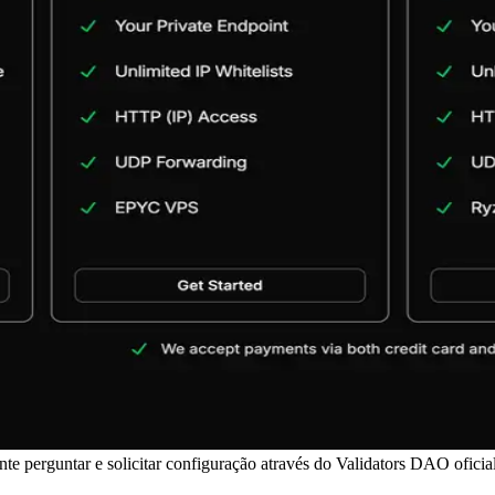
 perguntar e solicitar configuração através do Validators DAO oficial