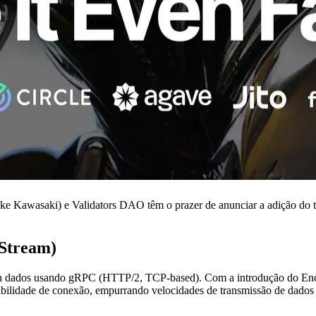
awasaki) e Validators DAO têm o prazer de anunciar a adição do tão
dStream)
hain dados usando gRPC (HTTP/2, TCP-based). Com a introdução do E
abilidade de conexão, empurrando velocidades de transmissão de dados 