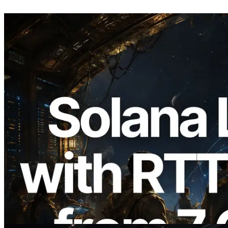
2026.08.05
ERPC expande a Solana Leader Slot API
com medição de ping a partir de 7 regiões
globais — Validators Information API
também lançada
Ler este artigo