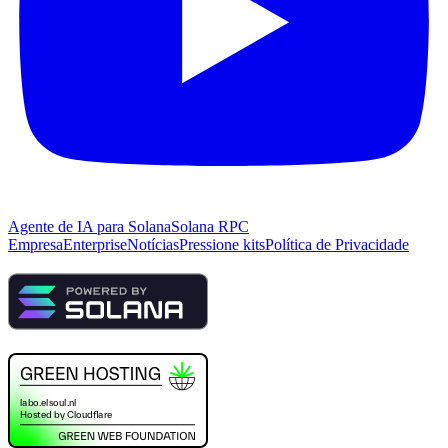
Agente de IA para Solana
Solana RPC
Empresa
Enterprise
Notícias
Pressione kits
Política de Privacidade