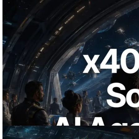
2026.07.04
ERPC lança Solana RPC com suporte a
x402 — A era em que agentes de IA
pagam sob demanda pelas APIs de que
precisam
Ler este artigo