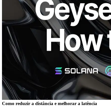
blockchain Solana mais rapidamente?"
Neste artigo, delineamos claramente razões comuns para o
desempenho lento e fornecemos soluções práticas, explicadas de
forma fácil de entender, mesmo para aqueles que não estão
familiarizados com redes ou servidores.
1. Distância é o Culprit Principal
Embora a internet possa parecer instantânea, a distância física
impacta significativamente a latência.
Os dados viajam entre servidores e seu dispositivo através de cabos
físicos ou redes sem fio, muito parecido com carros que viajam em
estradas. Mesmo com fibra óptica de alta velocidade, o aumento da
distância leva inevitavelmente a maior latência e perda potencial de
pacotes.
As empresas financeiras frequentemente reduzem as distâncias
dentro dos data centers até centímetros para aumentar o
desempenho, demonstrando a proximidade crucial. A opinião dos
nossos clientes indica que, embora um "ping de 10ms" possa
parecer rápido, qualquer coisa acima de "ping 1ms" é geralmente
considerada insuficiente para aplicações práticas.
Como reduzir a distância e melhorar a latência