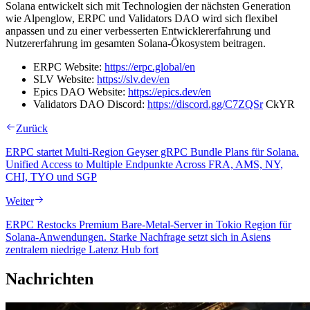
Solana entwickelt sich mit Technologien der nächsten Generation
wie Alpenglow, ERPC und Validators DAO wird sich flexibel
anpassen und zu einer verbesserten Entwicklererfahrung und
Nutzererfahrung im gesamten Solana-Ökosystem beitragen.
ERPC Website:
https://erpc.global/en
SLV Website:
https://slv.dev/en
Epics DAO Website:
https://epics.dev/en
Validators DAO Discord:
https://discord.gg/C7ZQSr
CkYR
Zurück
ERPC startet Multi-Region Geyser gRPC Bundle Plans für Solana.
Unified Access to Multiple Endpunkte Across FRA, AMS, NY,
CHI, TYO und SGP
Weiter
ERPC Restocks Premium Bare-Metal-Server in Tokio Region für
Solana-Anwendungen. Starke Nachfrage setzt sich in Asiens
zentralem niedrige Latenz Hub fort
Nachrichten