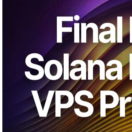
ELSOUL LABO B.V. (Hauptsitz: Amsterdam, Niederlande; CEO:
Fumitake Kawasaki) und Validators DAO geben bekannt, dass die
aktuellen Preise für das Premium Ryzen VPS Serie und mehrere
verwandte Pläne werden diese Woche enden.
Die bevorstehende Preiserhöhung, die ursprünglich am 6.
November angekündigt wurde, wird im Dezember wirksam. Diese
Woche ist die letzte Gelegenheit, ein neues Abonnement zum
aktuellen Preis zu starten. Nutzer, die innerhalb dieser Woche
abonnieren, werden die aktuellen Preise beibehalten, solange ihr
Abonnement weiterhin aktiv ist.
Globale Nachfrage nach Hochleistungs-CPUs und
Hochleistungsspeichern (einschließlich ECC) DDR5), die sowohl
von den KI- als auch von Blockchain-Sektoren angetrieben wird,
hat sich stark erhöht, was zu steigenden Bauteilkosten führt. Dieser
Anstieg ist der Hauptfaktor, der es schwierig macht, weiterhin
Premium Ryzen anzubieten VPS zu den aktuellen Zinssätzen.
Preisanpassungen für Premium Ryzen