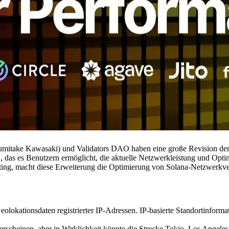
itake Kawasaki) und Validators DAO haben eine große Revision de
n, das es Benutzern ermöglicht, die aktuelle Netzwerkleistung und Opt
ting, macht diese Erweiterung die Optimierung von Solana-Netzwerkver
okationsdaten registrierter IP-Adressen. IP-basierte Standortinformati
rscheinen, aber in Wirklichkeit könnte die Strecke Tokio–Los Angele