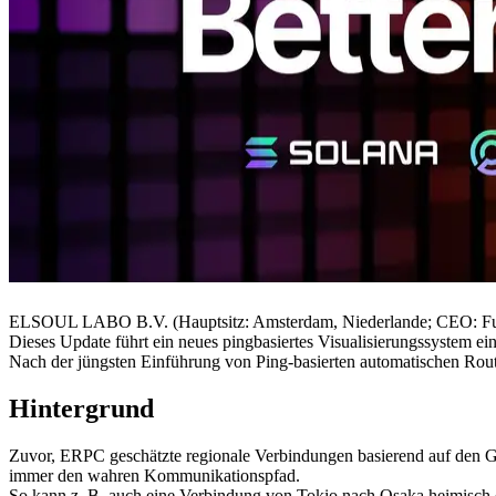
ELSOUL LABO B.V. (Hauptsitz: Amsterdam, Niederlande; CEO: Fum
Dieses Update führt ein neues pingbasiertes Visualisierungssystem ei
Nach der jüngsten Einführung von Ping-basierten automatischen Rou
Hintergrund
Zuvor, ERPC geschätzte regionale Verbindungen basierend auf den Geol
immer den wahren Kommunikationspfad.
So kann z. B. auch eine Verbindung von Tokio nach Osaka heimisch e