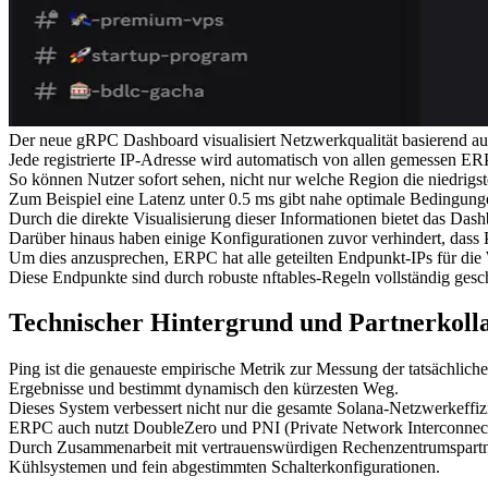
Der neue gRPC Dashboard visualisiert Netzwerkqualität basierend auf 
Jede registrierte IP-Adresse wird automatisch von allen gemessen E
So können Nutzer sofort sehen, nicht nur welche Region die niedrigste
Zum Beispiel eine Latenz unter 0.5 ms gibt nahe optimale Bedingung
Durch die direkte Visualisierung dieser Informationen bietet das Das
Darüber hinaus haben einige Konfigurationen zuvor verhindert, das
Um dies anzusprechen, ERPC hat alle geteilten Endpunkt-IPs für die
Diese Endpunkte sind durch robuste nftables-Regeln vollständig geschü
Technischer Hintergrund und Partnerkoll
Ping ist die genaueste empirische Metrik zur Messung der tatsächlic
Ergebnisse und bestimmt dynamisch den kürzesten Weg.
Dieses System verbessert nicht nur die gesamte Solana-Netzwerkeffiz
ERPC auch nutzt DoubleZero und PNI (Private Network Interconnec
Durch Zusammenarbeit mit vertrauenswürdigen Rechenzentrumspartne
Kühlsystemen und fein abgestimmten Schalterkonfigurationen.