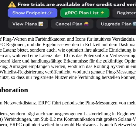
Ping-Werten mit Farbindikatoren und Icons für intuitives Verständnis.
RPC Regionen, und die Ergebnisse werden in Echtzeit auf dem Dashboar
 Latenz bietet, sondern auch, wie optimiert ihre aktuelle Einrichtung 
en an, während eine Latenz über 10 ms das Potenzial zur Verbesserung
hboard klare und handlungsfähige Erkenntnisse für die zukünftige Opti
s Ping-Anfragen empfangen werden, wodurch das Routing-System in ein
 Whitelist-Registrierung veröffentlicht, wodurch genaue Ping-Messun
tzt, so dass nur registrierte Nutzer eine Verbindung herstellen können,
aboration
hen Netzwerkdistanz. ERPC führt periodische Ping-Messungen von mehrer
ienz, sondern trägt auch zur ausgewogenen Lastverteilung in Regionen 
t) Verbindungen, um Sub-0.2 ms Kommunikation mit großen Solana-Va
rn, ERPC optimiert weiterhin sowohl Hardware- als auch Netzwerksch