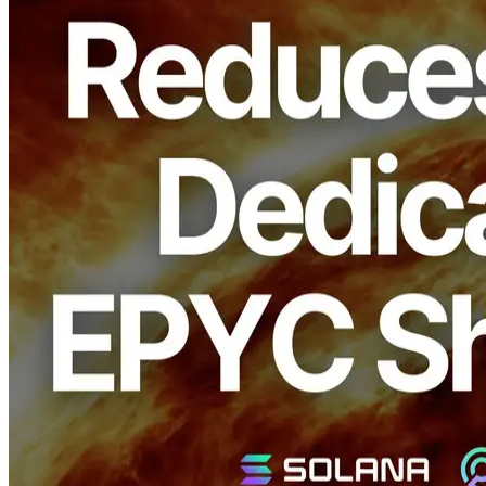
ELSOUL LABO B.V. (Hauptsitz: Amsterdam, Niederlande; CEO:
Fumitake Kawasaki) und Validators DAO, die ERPC betreiben,
haben den monatlichen Preis des Solana gewidmet reduziert gRPC
und Shredstream „EPYC Plan“ bis 980 €/Monat.
Durch kontinuierliche hausinterne Forschung und Entwicklung,
ELSOUL LABO und Validators DAO haben eine hocheffiziente
und energiesparende Architektur aufgebaut. Das verbesserte Design
hält eine äquivalente Leistung bei gleichzeitiger Kostensenkung und
macht die hochgradige Konfiguration für Entwickler und
Infrastrukturanbieter zugänglich.
Hintergrund: Errichtung einer
hocheffizienten Architektur durch F&E
ERPC hat sowohl Hardware-Tuning als auch Software-Layer-
Optimierung verfeinert und die Speichereffizienz in AMD EPYC-
Umgebungen verbessert.
Dies ermöglicht die gleiche Leistung mit weniger Ressourcen zu
erreichen, den Stromverbrauch und die Hardwarekosten erfolgreich
zu reduzieren.