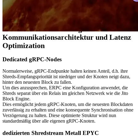
Dadurch erreicht die Gesamtkonfiguration eine hohe Stabilität und
operative Effizienz bei gleichzeitiger Aufrechterhaltung der Leistung
für Echtzeit-Streaming- und Transaktionsbearbeitungs-Workloads.
Technische Verbesserungen:
Kommunikationsarchitektur und Latenz
Optimization
Dedicated gRPC-Nodes
Normalerweise, gRPC-Endpunkte halten keinen Anteil, d.h. ihre
Shreds-Empfangspriorität ist niedriger und der Knoten neigt dazu,
hinter den neuesten Block zu fallen.
Um dies anzusprechen, ERPC eine Konfiguration anwendet, die
Shreds separat über ein Relais im gleichen Netzwerk wie die Jito
Block Engine.
Dies ermöglicht jedem gRPC-Knoten, um die neuesten Blockdaten
zuverlässig zu erhalten und eine konsequente Synchronisation ohne
Verzögerung zu halten. Diese optimierte Struktur wird nun
standardmäßig über alle eigenen gRPC-Knoten.
dedizierten Shredstream Metall EPYC