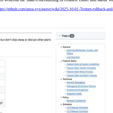
tps://github.com/anza-xyz/agave/wiki/2025-10-01-Testnet-rollback-and-