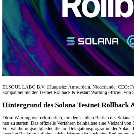
ELSOUL LABO B.V. (Hauptsitz: Amsterdam, Niederlande; CEO: Fumita
kompatibel mit der Testnet Rollback & Restart Wartung offiziell vo
Hintergrund des Solana Testnet Rollback 
Diese Wartung war erforderlich, um den stabilen Betrieb des Solana T
neu zu starten. Das offizielle Verfahren beinhaltete eine Vielzahl vo
Für Validierungsmitglieder, die am Delegationsprogramm der Solana 
korrekte Reaktion auf eine solche Wartung ist auch eine Bedingung, u