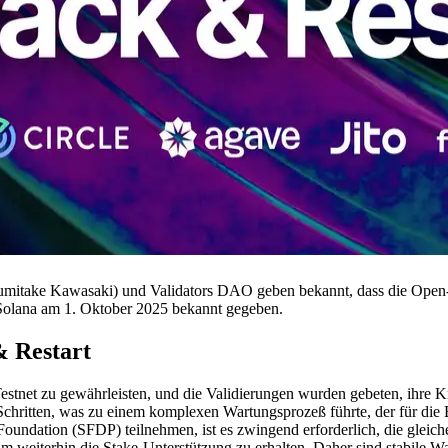
ke Kawasaki) und Validators DAO geben bekannt, dass die Open-Sourc
n Solana am 1. Oktober 2025 bekannt gegeben.
& Restart
estnet zu gewährleisten, und die Validierungen wurden gebeten, ihre Kn
n Schritten, was zu einem komplexen Wartungsprozeß führte, der für die 
Foundation (SFDP) teilnehmen, ist es zwingend erforderlich, die glei
m weiterhin die Stake-Unterstützung zu erhalten. Daher sind stabile W