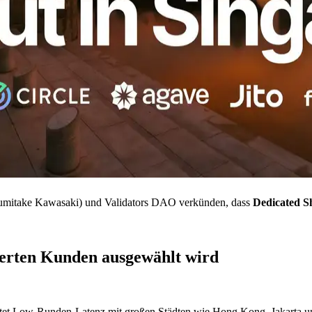
mitake Kawasaki) und Validators DAO verkünden, dass
Dedicated S
ierten Kunden ausgewählt wird
etet Low-Runden-Latenz mit großen Städten wie Hong Kong, Jakarta u