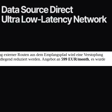
ung externer Routen aus dem Empfangspfad wird eine Verstopfung
ndlegend reduziert werden. Angebot an
599 EUR/month
, es wurde