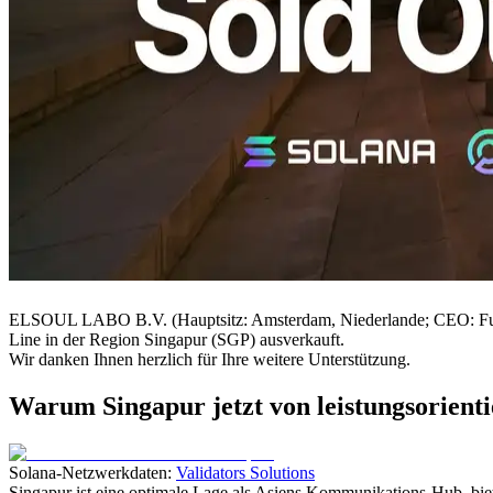
ELSOUL LABO B.V. (Hauptsitz: Amsterdam, Niederlande; CEO: Fu
Line in der Region Singapur (SGP) ausverkauft.
Wir danken Ihnen herzlich für Ihre weitere Unterstützung.
Warum Singapur jetzt von leistungsorient
Solana-Netzwerkdaten:
Validators Solutions
Singapur ist eine optimale Lage als Asiens Kommunikations-Hub, bi