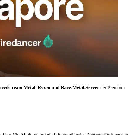
hredstream Metall Ryzen und Bare-Metal-Server
der Premium
nd Ho-Chi-Minh, während als internationales Zentrum für Finanzen