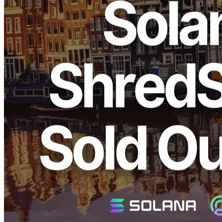
ELSOUL LABO B.V. (Hauptsitz: Amsterdam, Niederlande; CEO:
Fumitake Kawasaki) und Validators DAO freuen sich, bekannt zu
geben, dass die kürzlich wiederaufgenommene Solana Dedicated
Shredstream und leistungsstarke EPYC VPS "VPS++" in der
Region Amsterdam haben außergewöhnliches Feedback erhalten
und schnell ausverkauft.
Wir danken Ihnen herzlich für Ihre weitere Unterstützung.
Warum Amsterdam Region weiterhin
schnell verkaufen
Solana-Netzwerkdaten:
Validators Solutions
Amsterdam ist einer der größten Rechenzentren Europas und
beherbergt Europas größte Börse, zahlreiche Internetbörsen (IX)
und globale Netzwerkgesellschaften. Diese Premium-
Netzwerkumgebung eignet sich ideal für Blockchain-Projekte wie
Solana, die eine Echtzeit-Verarbeitung erfordern, bietet
außergewöhnliche Stabilität und ultra-niedrige Latenz.
Außerdem zählt Amsterdam weltweit zu den drei Top-Regionen für
die Zahl der Solana-Validatoren und unterstreicht seine Bedeutung