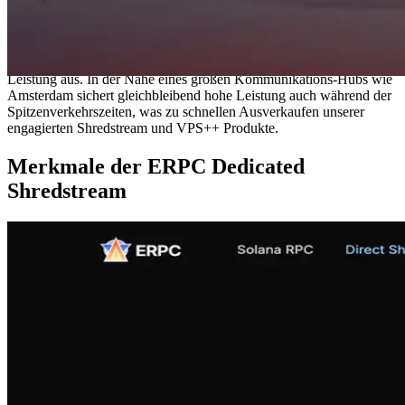
als strategischer Standort für Blockchain-Betrieb. Diese hohe
Konzentration an Validatoren trägt wesentlich zur Qualität und
Zuverlässigkeit des Netzes bei.
Im Solana-Netzwerk wirkt sich die körperliche Nähe stark auf die
Leistung aus. In der Nähe eines großen Kommunikations-Hubs wie
Amsterdam sichert gleichbleibend hohe Leistung auch während der
Spitzenverkehrszeiten, was zu schnellen Ausverkaufen unserer
engagierten Shredstream und VPS++ Produkte.
Merkmale der ERPC Dedicated
Shredstream