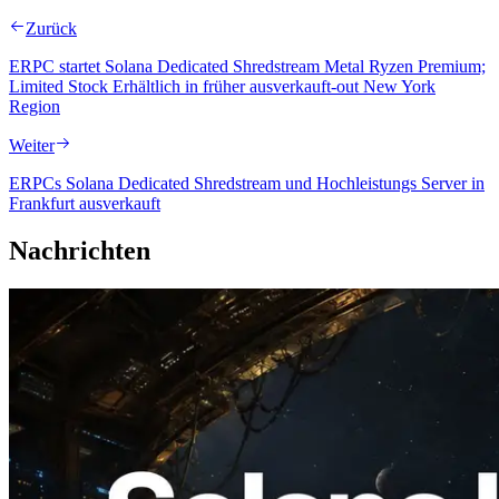
Zurück
ERPC startet Solana Dedicated Shredstream Metal Ryzen Premium;
Limited Stock Erhältlich in früher ausverkauft-out New York
Region
Weiter
ERPCs Solana Dedicated Shredstream und Hochleistungs Server in
Frankfurt ausverkauft
Nachrichten