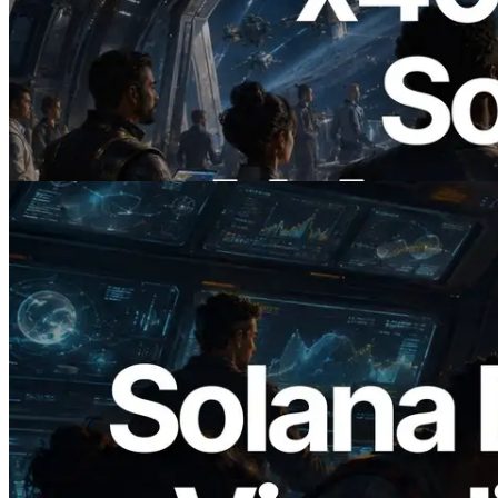
2026.07.04
ERPC startet x402-fähige Solana RPC —
Der Beginn einer Ära, in der KI-Agenten
APIs bei Bedarf bezahlen
Lesen Sie diesen Artikel
2026.05.24
Validators Solutions veröffentlicht Solana