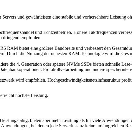
 Servers und gewährleisten eine stabile und vorhersehbare Leistung o
ochfrequenzhandel und Echtzeitbetrieb. Höhere Taktfrequenzen verbess
n dringend empfohlen.
DR5 RAM bietet eine größere Bandbreite und verbessert den Gesamtdurc
dern. Durch die Nutzung der neuesten RAM-Technologie wird die Gesam
ndere die 4. Generation oder spätere NVMe SSDs bieten schnelle Lese
atenbankoperationen, Protokollverarbeitung und andere speicherintens
etzwerk wird empfohlen. Hochgeschwindigkeitsnetzinfrastruktur profi
erreicht höchste Leistung.
d leistungsfähig, bieten aber mehr Leistung als für viele Anwendungen e
te Anwendungen, bei denen jede Serverinstanz keine umfangreichen Resso