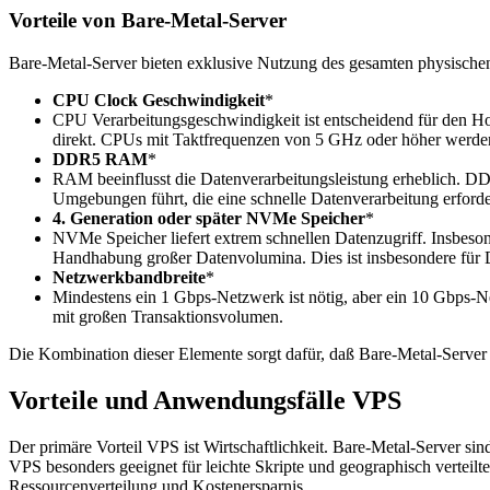
Vorteile von Bare-Metal-Server
Bare-Metal-Server bieten exklusive Nutzung des gesamten physischen
CPU Clock Geschwindigkeit
*
CPU Verarbeitungsgeschwindigkeit ist entscheidend für den H
direkt. CPUs mit Taktfrequenzen von 5 GHz oder höher werde
DDR5 RAM
*
RAM beeinflusst die Datenverarbeitungsleistung erheblich. D
Umgebungen führt, die eine schnelle Datenverarbeitung erfor
4. Generation oder später NVMe Speicher
*
NVMe Speicher liefert extrem schnellen Datenzugriff. Insbeso
Handhabung großer Datenvolumina. Dies ist insbesondere für D
Netzwerkbandbreite
*
Mindestens ein 1 Gbps-Netzwerk ist nötig, aber ein 10 Gbps-N
mit großen Transaktionsvolumen.
Die Kombination dieser Elemente sorgt dafür, daß Bare-Metal-Server 
Vorteile und Anwendungsfälle VPS
Der primäre Vorteil VPS ist Wirtschaftlichkeit. Bare-Metal-Server sin
VPS besonders geeignet für leichte Skripte und geographisch verteil
Ressourcenverteilung und Kostenersparnis.