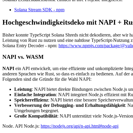
Solana Stream SDK - npm
Hochgeschwindigkeitsdeko mit NAPI + Ru
Bisher konnte TypeScript Solana Shreds nicht dekodieren, aber wir h
Leistung von Rust zu nutzen und eine nahtlose TypeScript-Nutzung z
Solana Entry Decoder - npm:
https://www.npmjs.com/package/@valid
NAPI vs. WASM
NAPI
ein API entwickelt, um eine effiziente und unkomplizierte Int
anderen Sprachen wie Rust, so dass es einfach zu bedienen. Auf der 
Folgenden sind die Gründe für die Wahl NAPI:
Leistung
: NAPI bietet direkte Bindungen zwischen Node.js un
Einfache Integration
: NAPI integriert Node.js effizient mit 
Speichereffizienz
: NAPI bietet eine bessere Speicherverwalt
Verbesserung der Debugging- und Erhaltungsfähigkeit
: Na
Umgebungen begegnet.
Große Kompatibilität
: NAPI unterstützt viele Node.js-Versio
Node. API Node.js:
https://nodejs.org/api/n-api.html#node-api