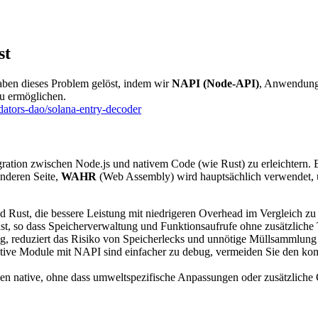
st
aben dieses Problem gelöst, indem wir
NAPI (Node-API)
, Anwendung 
u ermöglichen.
ators-dao/solana-entry-decoder
egration zwischen Node.js und nativem Code (wie Rust) zu erleichtern.
anderen Seite,
WAHR
(Web Assembly) wird hauptsächlich verwendet,
d Rust, die bessere Leistung mit niedrigeren Overhead im Vergleich z
Rust, so dass Speicherverwaltung und Funktionsaufrufe ohne zusätzliche
ung, reduziert das Risiko von Speicherlecks und unnötige Müllsammlu
tive Module mit NAPI sind einfacher zu debug, vermeiden Sie den kom
nen native, ohne dass umweltspezifische Anpassungen oder zusätzliche C