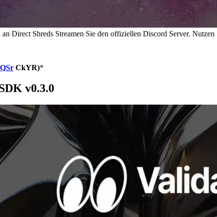
a an Direct Shreds Streamen Sie den offiziellen Discord Server. Nutzen
ZQSr
CkYR)
*
 SDK v0.3.0