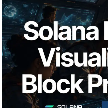
2026.05.24
Validators Solutions veröffentlicht Solana
Block Analyzer – Visualisierung der
Blockproduktionszeit pro Slot und der
zugewiesenen Validatoren
Lesen Sie diesen Artikel
Mehr laden