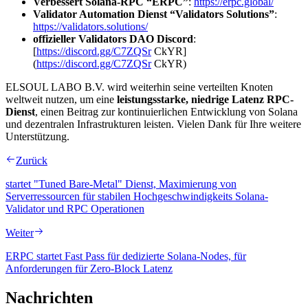
Verbessert Solana-RPC “ERPC”
:
https://erpc.global/
Validator Automation Dienst “Validators Solutions”
:
https://validators.solutions/
offizieller Validators DAO Discord
:
[
https://discord.gg/C7ZQSr
CkYR]
(
https://discord.gg/C7ZQSr
CkYR)
ELSOUL LABO B.V. wird weiterhin seine verteilten Knoten
weltweit nutzen, um eine
leistungsstarke, niedrige Latenz RPC-
Dienst
, einen Beitrag zur kontinuierlichen Entwicklung von Solana
und dezentralen Infrastrukturen leisten. Vielen Dank für Ihre weitere
Unterstützung.
Zurück
startet "Tuned Bare-Metal" Dienst, Maximierung von
Serverressourcen für stabilen Hochgeschwindigkeits Solana-
Validator und RPC Operationen
Weiter
ERPC startet Fast Pass für dedizierte Solana-Nodes, für
Anforderungen für Zero-Block Latenz
Nachrichten