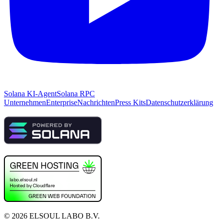
Solana KI-Agent
Solana RPC
Unternehmen
Enterprise
Nachrichten
Press Kits
Datenschutzerklärung
©
2026
ELSOUL LABO B.V.