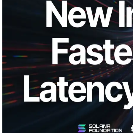
ELSOUL LABO B.V. (Hauptsitz: Amsterdam, Niederlande; CEO:
Fumitake Kawasaki) freut sich bekannt zu geben, dass das
weltweite Solana-orientierte Unternehmen RPC-Dienst,
ERPC
(verbessert) Solana-RPC)
, hat erfolgreich ein großes Infrastruktur-
Upgrade durchgeführt, was zu einer
signifikante Reduzierung der
Latenz
Durch die Migration auf eine neue Architektur, die es
mehreren Knoten ermöglicht, effizienter, koordinierter zu arbeiten,
ERPC hat sich zu einer robusten Plattform entwickelt, die schnelle
Steigerungen der Nutzerzahlen und des Verkehrs bei
gleichbleibender Leistung bewältigen kann.
Hintergrund und Wirkung der neuen
Infrastrukturmigration